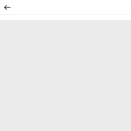
...
...