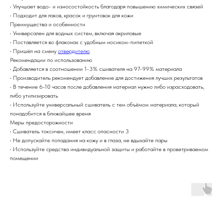
• Улучшает водо- и износостойкость благодаря повышению химических связей
• Подходит для лаков, красок и грунтовок для кожи
Преимущества и особенности
• Универсален для водных систем, включая акриловые
• Поставляется во флаконах с удобным носиком-пипеткой
• Пришёл на смену
отвердителю
Рекомендации по использованию
• Добавляется в соотношении 1-3% сшивателя на 97-99% материала
• Производитель рекомендует добавление для достижения лучших результатов
• В течение 6-10 часов после добавления материал нужно либо израсходовать,
либо утилизировать
• Используйте универсальный сшиватель с тем объёмом материала, который
понадобится в ближайшее время
Меры предосторожности
• Сшиватель токсичен, имеет класс опасности 3
• Не допускайте попадания на кожу и в глаза, не вдыхайте пары
• Используйте средства индивидуальной защиты и работайте в проветриваемом
помещении