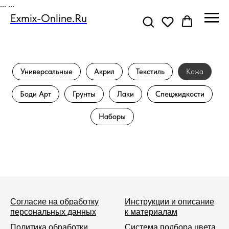
...
...
Exmix-Online.ru
Универсальные
Акрил
Текстиль
Кожа
Боди Арт
Грунты
Лаки
Спецжидкости
Наборы
Согласие на обработку
Инструкции и описание
персональных данных
к материалам
Политика обработки
Система подбора цвета