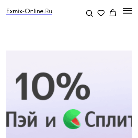
...
...
Exmix-Online.ru