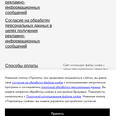
рекламно-
информационных
сообщений
Согласие на обработку
персональных данных в
целях получения
рекламно-
информационных
сообщений
Сайт использует файлы cookie с
Способы оплаты
целью персонализации сервисов и
повышения удобства пользования
Доставка
веб-сайтом. Если вы не хотите
Нажимая кнопку «Принять» или продолжая пользоваться сайтом, вы даете
использовать файлы cookie,
Условия продажи
свое
согласие на обработку файлов cookie
с использованием метрических
измените настройки браузера.
программ и соглашаетесь
политикой обработки персональных данных
. Вы
Пожалуйста, ознакомьтесь c
Политика возврата
можете запретить обработку cookies в настройках браузера. Пожалуйста,
Политикой использования файлов
cookie
.
Новости и акции
ознакомьтесь с
Политикой использования файлов cookie
. Нажимая кнопку
Порядок обработки Ваших
«Параметры cookies» вы можете управлять настройками согласия.
персональных данных и меры по их
Контакты
защите описаны в
Политике
обработки Ваших персональных
Принять
данных
.