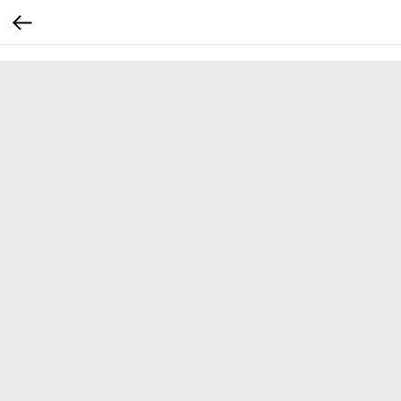
...
...