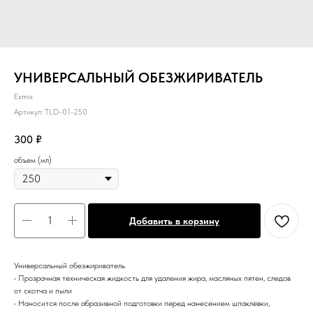
УНИВЕРСАЛЬНЫЙ ОБЕЗЖИРИВАТЕЛЬ
Exmix
Артикул:
TLD-01-250
300
₽
объем (мл)
Добавить в корзину
Универсальный обезжириватель
• Прозрачная техническая жидкость для удаления жира, масляных пятен, следов
от скотча и пыли
• Наносится после абразивной подготовки перед нанесением шпаклёвки,