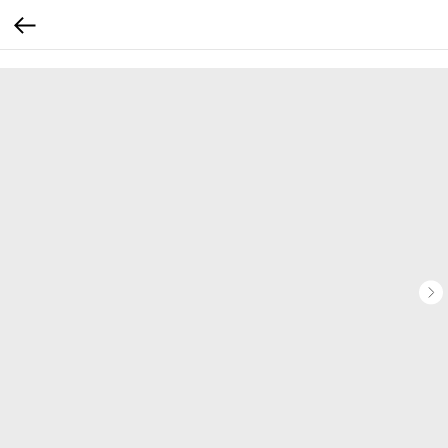
...
...