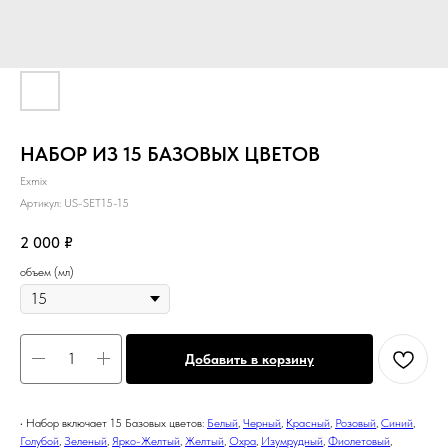
НАБОР ИЗ 15 БАЗОВЫХ ЦВЕТОВ
Exmix
Артикул:
US-SET15-15
2 000
₽
объем (мл)
Добавить в корзину
• Набор включает 15 Базовых цветов:
Белый
,
Черный
,
Красный
,
Розовый
,
Синий
,
Голубой
,
Зеленый
,
Ярко-Желтый
,
Желтый
,
Охра
,
Изумрудный
,
Фиолетовый
,