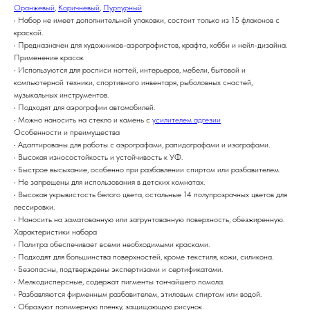
Оранжевый
,
Коричневый
,
Пурпурный
• Набор не имеет дополнительной упаковки, состоит только из 15 флаконов с
краской.
• Предназначен для художников-аэрографистов, крафта, хобби и нейл-дизайна.
Применение красок
• Используются для росписи ногтей, интерьеров, мебели, бытовой и
компьютерной техники, спортивного инвентаря, рыболовных снастей,
музыкальных инструментов.
• Подходят для аэрографии автомобилей.
• Можно наносить на стекло и камень с
усилителем адгезии
Особенности и преимущества
• Адаптированы для работы с аэрографами, рапидографами и изографами.
• Высокая износостойкость и устойчивость к УФ.
• Быстрое высыхание, особенно при разбавлении спиртом или разбавителем.
• Не запрещены для использования в детских комнатах.
• Высокая укрывистость белого цвета, остальные 14 полупрозрачных цветов для
лессировки.
• Наносить на заматованную или загрунтованную поверхность, обезжиренную.
Характеристики набора
• Палитра обеспечивает всеми необходимыми красками.
• Подходят для большинства поверхностей, кроме текстиля, кожи, силикона.
• Безопасны, подтверждены экспертизами и сертификатами.
• Мелкодисперсные, содержат пигменты тончайшего помола.
• Разбавляются фирменным разбавителем, этиловым спиртом или водой.
• Образуют полимерную пленку, защищающую рисунок.