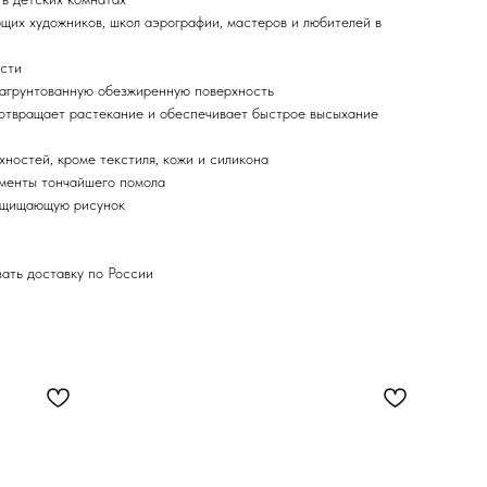
ющих художников, школ аэрографии, мастеров и любителей в
ости
загрунтованную обезжиренную поверхность
отвращает растекание и обеспечивает быстрое высыхание
хностей, кроме текстиля, кожи и силикона
гменты тончайшего помола
защищающую рисунок
зать доставку по России