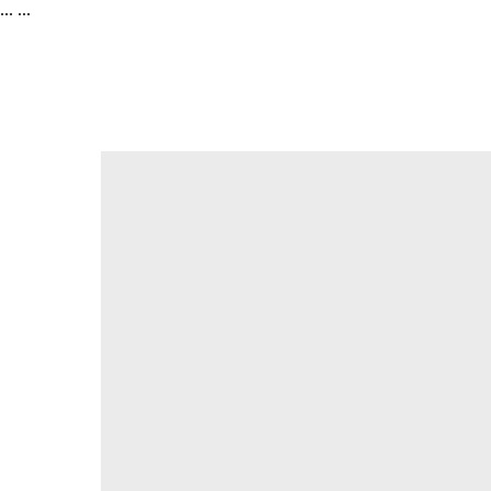
...
...