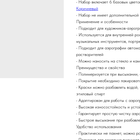
• Набор включает 6 базовых цвето
Коричневый
• Набор не имеет дополнительной
Применение и особенности
• Подходит для художников-аэрогр
• Используется для внутренней ро
музыкальных инструментов, портр
• Подходит для аэрографии автом
растворителей
• Можно наносить на стекло и ка
Преимущества и свойства
• Полимеризуется при высыхании,
• Покрытие необходимо лакироват
• Краски можно разбавлять водой,
этиловый спирт
• Адаптирован для работы с аэро
• Высокая износостойкость и уст
• Гарантирует простую чистку аэр
• Быстрое высыхание при разбавл
Удобство использования
• Практически не пахнет, можно р
• Подходит для создания рисунков