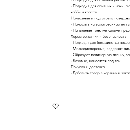
• Подходит для опытных и начина
хобби и крафте
Нанесение и подготовка поверхн
• Наносить на заматованную или 
• Напыление тонкими слоями пред
Характеристики и безопасность
• Подходят для большинства повер
• Мелкодисперсные, содержат пи
• Образуют полимерную пленку, 
• Базовые, наносятся под лак
Покупка и доставка
• Добавить товар в корзину и зака