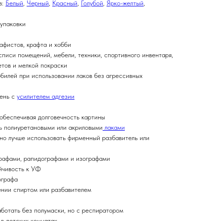
в:
Белый
,
Черный
,
Красный
,
Голубой
,
Ярко-желтый
,
 упаковки
афистов, крафта и хобби
списи помещений, мебели, техники, спортивного инвентаря,
етов и мелкой покраски
обилей при использовании лаков без агрессивных
мень с
усилителем адгезии
 обеспечивая долговечность картины
ь полиуретановыми или акриловыми
лаками
 но лучше использовать фирменный разбавитель или
графами, рапидографами и изографами
ойчивость к УФ
ографа
ении спиртом или разбавителем
аботать без полумаски, но с респиратором
 в детских комнатах