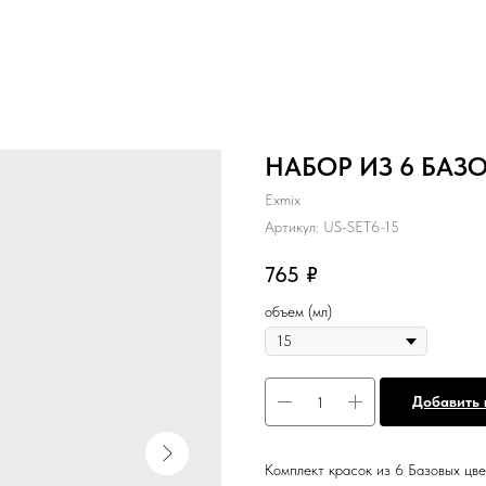
НАБОР ИЗ 6 БАЗ
Exmix
Артикул:
US-SET6-15
765
₽
объем (мл)
Добавить 
Комплект красок из 6 Базовых цве