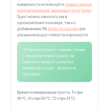
поверхности используйте
универсальный
порозаполняющий акриловый грунт Exmix
.
Грунт можно наносить как в
однокомпонентном виде, так и с
добавлением 3%
Exmix CrossLinker
для
улучшения водостойкости и прочности.
💡 Наносите грунт тонкими слоями
с промежуточной сушкой. Не
наносите более 5 слоёв без
полной просушки — возможна
просадка.
Время полимеризации грунта: 3 ч при
90 °C, 10 ч при 50 °C, 72 ч при 23 °C.