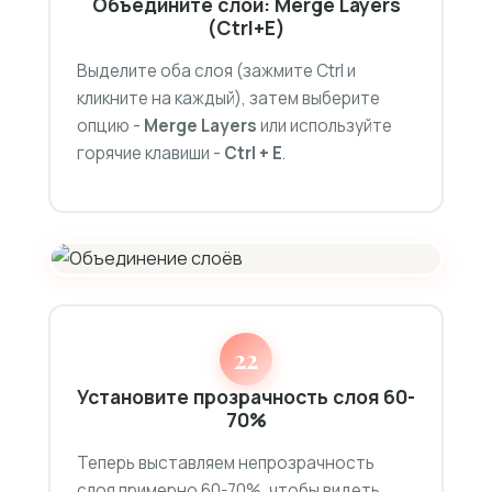
Объедините слои: Merge Layers
(Ctrl+E)
Выделите оба слоя (зажмите Ctrl и
кликните на каждый), затем выберите
опцию -
Merge Layers
или используйте
горячие клавиши -
Ctrl + E
.
22
Установите прозрачность слоя 60-
70%
Теперь выставляем непрозрачность
слоя примерно 60-70%, чтобы видеть