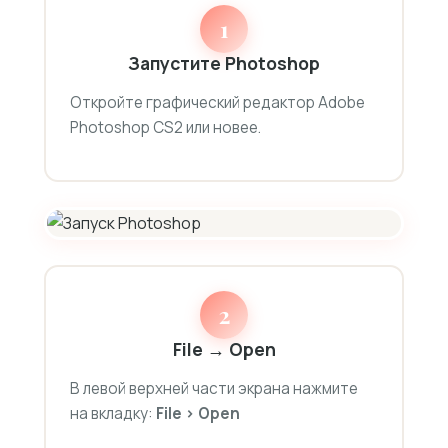
1
Запустите Photoshop
Откройте графический редактор Adobe
Photoshop CS2 или новее.
2
File → Open
В левой верхней части экрана нажмите
на вкладку:
File > Open