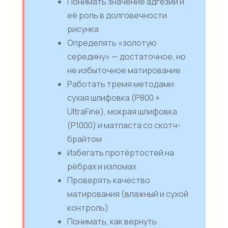
Понимать значение адгезии и
её роль в долговечности
рисунка
Определять «золотую
середину» — достаточное, но
не избыточное матирование
Работать тремя методами:
сухая шлифовка (P800 +
UltraFine), мокрая шлифовка
(P1000) и матпаста со скотч-
брайтом
Избегать протёртостей на
рёбрах и изломах
Проверять качество
матирования (влажный и сухой
контроль)
Понимать, как вернуть