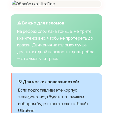
⚠️ Важно для изломов:
На рёбрах слой лака тоньше. Не трите
их интенсивно, чтобы не протереть до
краски. Движения на изломах лучше
делать в одной плоскости вдоль ребра
— это уменьшит риск.
💡 Для мелких поверхностей:
Если подготавливаете корпус
телефона, ноутбука и т.п., лучшим
выбором будет только скотч-брайт
UltraFine.