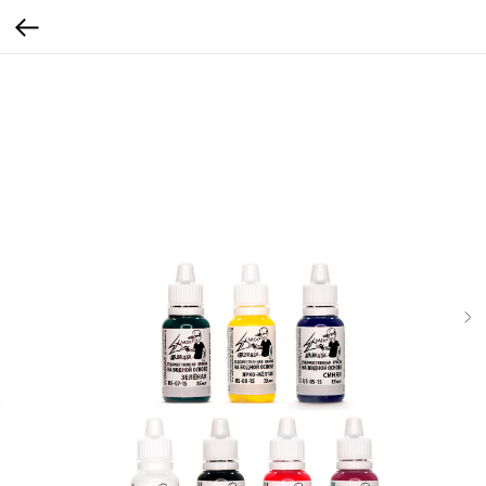
...
...