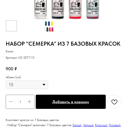
НАБОР "СЕМЕРКА" ИЗ 7 БАЗОВЫХ КРАСОК
Exmix
Артикул:
US-SET7-15
900
₽
объем (мл)
Добавить в корзину
Комплект красок из 7 Базовых цветов
• Набор "Семерка" включает 7 Базовых цветов:
Белый
,
Черный
,
Красный
,
Розовый
,