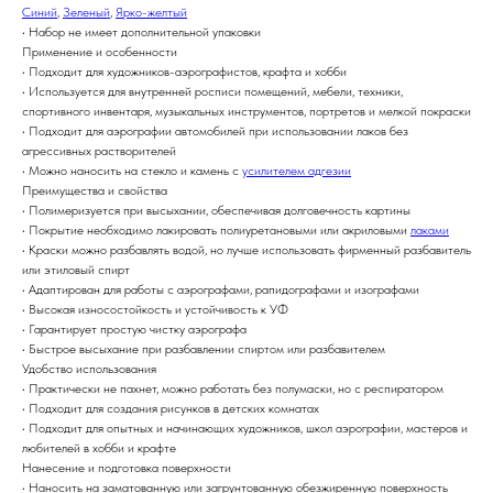
Синий
,
Зеленый
,
Ярко-желтый
• Набор не имеет дополнительной упаковки
Применение и особенности
• Подходит для художников-аэрографистов, крафта и хобби
• Используется для внутренней росписи помещений, мебели, техники,
спортивного инвентаря, музыкальных инструментов, портретов и мелкой покраски
• Подходит для аэрографии автомобилей при использовании лаков без
агрессивных растворителей
• Можно наносить на стекло и камень с
усилителем адгезии
Преимущества и свойства
• Полимеризуется при высыхании, обеспечивая долговечность картины
• Покрытие необходимо лакировать полиуретановыми или акриловыми
лаками
• Краски можно разбавлять водой, но лучше использовать фирменный разбавитель
или этиловый спирт
• Адаптирован для работы с аэрографами, рапидографами и изографами
• Высокая износостойкость и устойчивость к УФ
• Гарантирует простую чистку аэрографа
• Быстрое высыхание при разбавлении спиртом или разбавителем
Удобство использования
• Практически не пахнет, можно работать без полумаски, но с респиратором
• Подходит для создания рисунков в детских комнатах
• Подходит для опытных и начинающих художников, школ аэрографии, мастеров и
любителей в хобби и крафте
Нанесение и подготовка поверхности
• Наносить на заматованную или загрунтованную обезжиренную поверхность