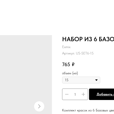
НАБОР ИЗ 6 БАЗ
Exmix
Артикул:
US-SET6-15
765
₽
объем (мл)
Добавить 
Комплект красок из 6 Базовых цве