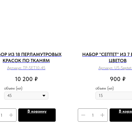
ОР ИЗ 18 ПЕРЛАМУТРОВЫХ
НАБОР "СЕПТЕТ" ИЗ 7
КРАСОК ПО ТКАНЯМ
ЦВЕТОВ
Артикул:
TP-SET10-45
Артикул:
US-Septet
10 200
₽
900
₽
объем (мл)
объем (мл)
В корзину
В корз