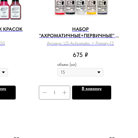
Х КРАСОК
НАБОР
"АХРОМАТИЧНЫЕ+ПЕРВИЧНЫЕ" ИЗ
5 БАЗОВЫХ ЦВЕТОВ
-50
Артикул:
US-Achromatic + Primary-15
675
₽
объем (мл)
ину
В корзину