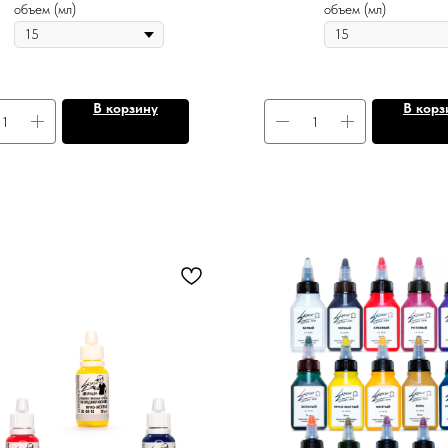
объем (мл)
объем (мл)
В корзину
В корз