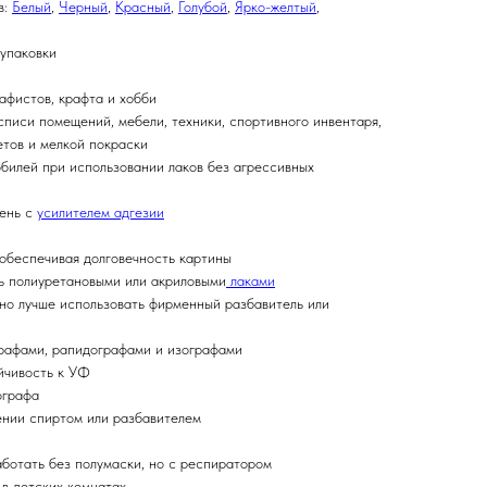
в:
Белый
,
Черный
,
Красный
,
Голубой
,
Ярко-желтый
,
 упаковки
афистов, крафта и хобби
списи помещений, мебели, техники, спортивного инвентаря,
етов и мелкой покраски
обилей при использовании лаков без агрессивных
мень с
усилителем адгезии
 обеспечивая долговечность картины
ь полиуретановыми или акриловыми
лаками
 но лучше использовать фирменный разбавитель или
графами, рапидографами и изографами
ойчивость к УФ
ографа
ении спиртом или разбавителем
аботать без полумаски, но с респиратором
 в детских комнатах