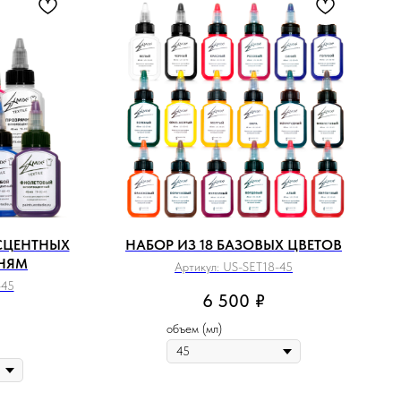
СЦЕНТНЫХ
НАБОР ИЗ 18 БАЗОВЫХ ЦВЕТОВ
АНЯМ
Артикул:
US-SET18-45
-45
6 500
₽
объем (мл)