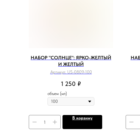
НАБОР "СОЛНЦЕ": ЯРКО-ЖЕЛТЫЙ
НАБ
И ЖЕЛТЫЙ
Артикул:
US-0809-100
1 250
₽
объем (мл)
В корзину