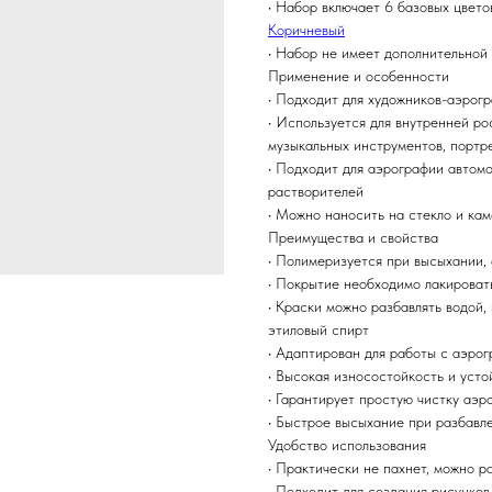
• Набор включает 6 базовых цвето
Коричневый
• Набор не имеет дополнительной
Применение и особенности
• Подходит для художников-аэрогр
• Используется для внутренней ро
музыкальных инструментов, портр
• Подходит для аэрографии автом
растворителей
• Можно наносить на стекло и ка
Преимущества и свойства
• Полимеризуется при высыхании,
• Покрытие необходимо лакироват
• Краски можно разбавлять водой,
этиловый спирт
• Адаптирован для работы с аэро
• Высокая износостойкость и уст
• Гарантирует простую чистку аэр
• Быстрое высыхание при разбавл
Удобство использования
• Практически не пахнет, можно р
• Подходит для создания рисунков