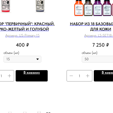
Р "ПЕРВИЧНЫЙ": КРАСНЫЙ,
НАБОР ИЗ 18 БАЗОВЫ
РКО-ЖЕЛТЫЙ И ГОЛУБОЙ
ДЛЯ КОЖИ
Артикул:
US-Primary-15
Артикул:
LS-SET18
400
₽
7 250
₽
объем (мл)
объем (мл)
В корзину
В корз