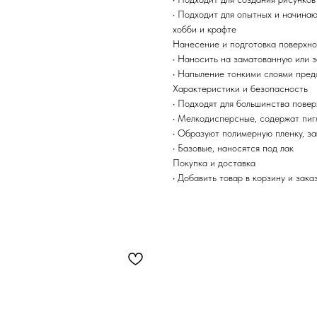
• Подходит для опытных и начина
хобби и крафте
Нанесение и подготовка поверхн
• Наносить на заматованную или 
• Напыление тонкими слоями пред
Характеристики и безопасность
• Подходят для большинства повер
• Мелкодисперсные, содержат пи
• Образуют полимерную пленку, 
• Базовые, наносятся под лак
Покупка и доставка
• Добавить товар в корзину и зака