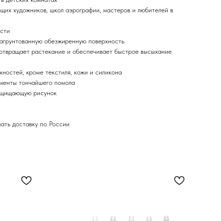
ющих художников, школ аэрографии, мастеров и любителей в
ости
загрунтованную обезжиренную поверхность
отвращает растекание и обеспечивает быстрое высыхание
хностей, кроме текстиля, кожи и силикона
гменты тончайшего помола
защищающую рисунок
зать доставку по России