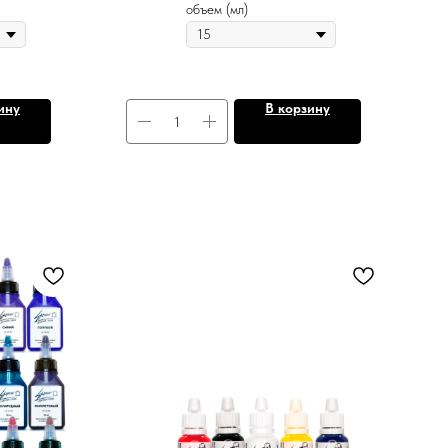
объем (мл)
ину
В корзину