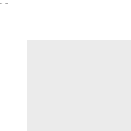
...
...