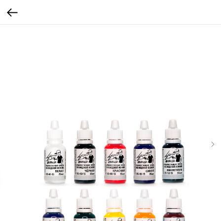
...
...