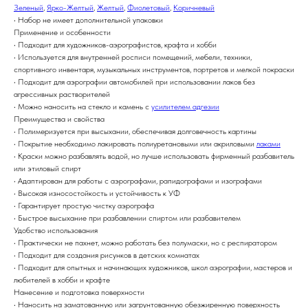
Зеленый
,
Ярко-Желтый
,
Желтый
,
Фиолетовый
,
Коричневый
• Набор не имеет дополнительной упаковки
Применение и особенности
• Подходит для художников-аэрографистов, крафта и хобби
• Используется для внутренней росписи помещений, мебели, техники,
спортивного инвентаря, музыкальных инструментов, портретов и мелкой покраски
• Подходит для аэрографии автомобилей при использовании лаков без
агрессивных растворителей
• Можно наносить на стекло и камень с
усилителем адгезии
Преимущества и свойства
• Полимеризуется при высыхании, обеспечивая долговечность картины
• Покрытие необходимо лакировать полиуретановыми или акриловыми
лаками
• Краски можно разбавлять водой, но лучше использовать фирменный разбавитель
или этиловый спирт
• Адаптирован для работы с аэрографами, рапидографами и изографами
• Высокая износостойкость и устойчивость к УФ
• Гарантирует простую чистку аэрографа
• Быстрое высыхание при разбавлении спиртом или разбавителем
Удобство использования
• Практически не пахнет, можно работать без полумаски, но с респиратором
• Подходит для создания рисунков в детских комнатах
• Подходит для опытных и начинающих художников, школ аэрографии, мастеров и
любителей в хобби и крафте
Нанесение и подготовка поверхности
• Наносить на заматованную или загрунтованную обезжиренную поверхность