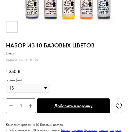
НАБОР ИЗ 10 БАЗОВЫХ ЦВЕТОВ
Exmix
Артикул:
US-SET10-15
1 350
₽
объем (мл)
Добавить в корзину
Комплект красок из 10 Базовых цветов
• Набор включает 10 Базовых цветов:
Белый
,
Черный
,
Красный
,
Синий
,
Голубой
,