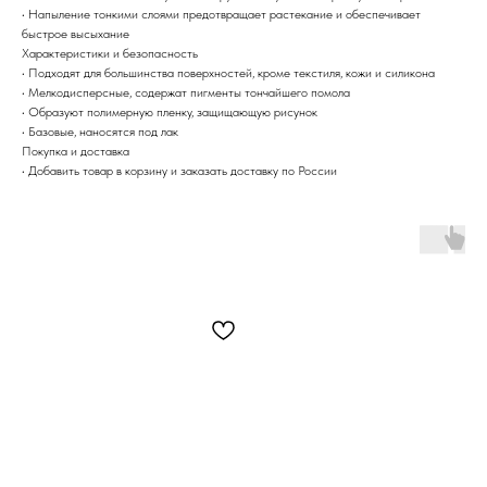
• Напыление тонкими слоями предотвращает растекание и обеспечивает
быстрое высыхание
Характеристики и безопасность
• Подходят для большинства поверхностей, кроме текстиля, кожи и силикона
• Мелкодисперсные, содержат пигменты тончайшего помола
• Образуют полимерную пленку, защищающую рисунок
• Базовые, наносятся под лак
Покупка и доставка
• Добавить товар в корзину и заказать доставку по России