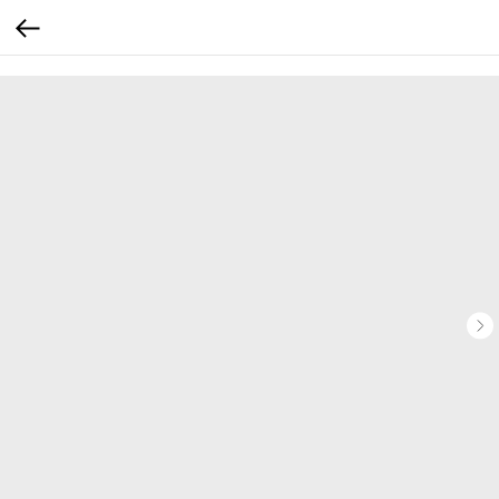
...
...