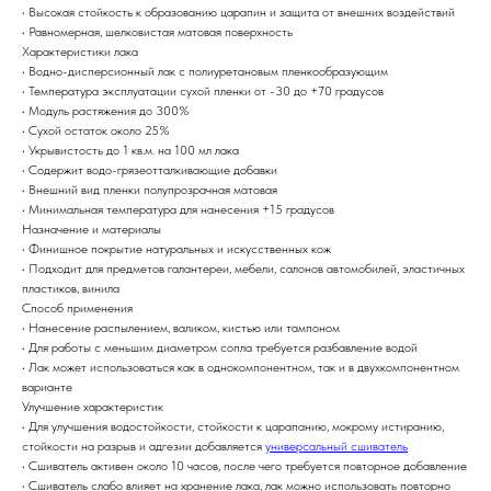
• Высокая стойкость к образованию царапин и защита от внешних воздействий
• Равномерная, шелковистая матовая поверхность
Характеристики лака
• Водно-дисперсионный лак с полиуретановым пленкообразующим
• Температура эксплуатации сухой пленки от -30 до +70 градусов
• Модуль растяжения до 300%
• Сухой остаток около 25%
• Укрывистость до 1 кв.м. на 100 мл лака
• Содержит водо-грязеотталкивающие добавки
• Внешний вид пленки полупрозрачная матовая
• Минимальная температура для нанесения +15 градусов
Назначение и материалы
• Финишное покрытие натуральных и искусственных кож
• Подходит для предметов галантереи, мебели, салонов автомобилей, эластичных
пластиков, винила
Способ применения
• Нанесение распылением, валиком, кистью или тампоном
• Для работы с меньшим диаметром сопла требуется разбавление водой
• Лак может использоваться как в однокомпонентном, так и в двухкомпонентном
варианте
Улучшение характеристик
• Для улучшения водостойкости, стойкости к царапанию, мокрому истиранию,
стойкости на разрыв и адгезии добавляется
универсальный сшиватель
• Сшиватель активен около 10 часов, после чего требуется повторное добавление
• Сшиватель слабо влияет на хранение лака, лак можно использовать повторно