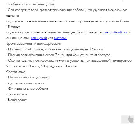
Особенности и рекомендации
• Лак содержит водо-грязеотталкивающие добавки, что ухудшает межслойную
адгезию
• Допускается нанесение в несколько слоев с промежуточной сушкой не более
15 минут
• Для набора толщины покрытия рекомендуется использовать
межслойный лак
и
финишные лаки
глянцевый
или
матовый
Время высыхания и полимеризация
• На отлип 30-40 минут, использовать изделие через 12 часов
• Полная полимеризация около 7 дней при комнатной температуре
• Окончательную полимеризацию можно ускорить при повышенной температуре:
90 градусов - 3 часа, 50 градусов - 10 часов
Состав лака
• Полиуретановая дисперсия
• Дистиллированная вода
• Функциональные добавки
• Загуститель
• Консервант