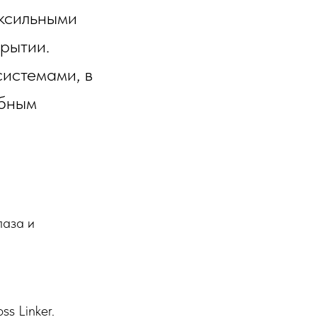
ксильными
рытии.
системами, в
обным
лаза и
s Linker.