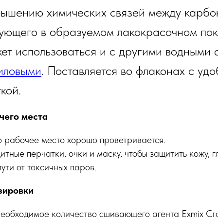
вышению химических связей между карбо
зующего в образуемом лакокрасочном пок
т использоваться и с другими водными 
иловыми
. Поставляется во флаконах с уд
кой.
чего места
то рабочее место хорошо проветривается.
тные перчатки, очки и маску, чтобы защитить кожу, г
ути от токсичных паров.
зировки
еобходимое количество сшивающего агента Exmix Cros