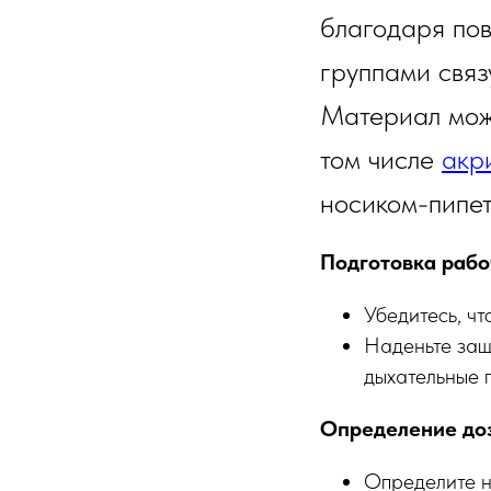
благодаря по
группами свя
Материал може
том числе
акр
носиком-пипет
Подготовка рабо
Убедитесь, ч
Наденьте защи
дыхательные п
Определение до
Определите н