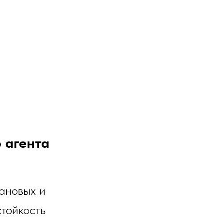
 агента
ановых и
стойкость