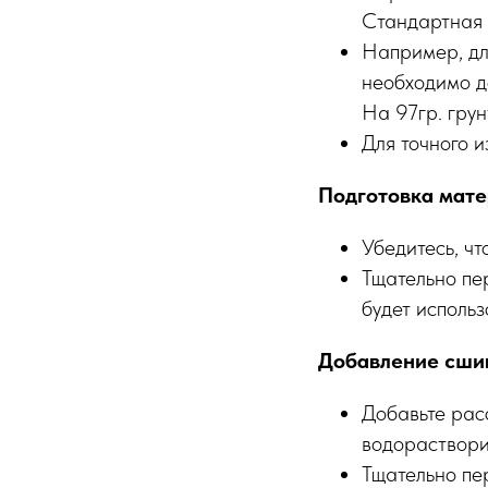
Стандартная 
Например, дл
необходимо д
На 97гр. грун
Для точного 
Подготовка мат
Убедитесь, ч
Тщательно пе
будет исполь
Добавление сши
Добавьте рас
водораствори
Тщательно пе