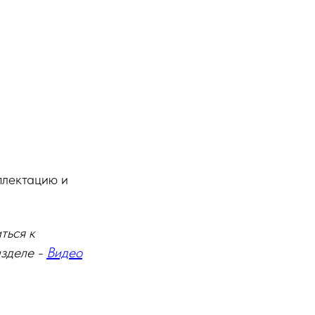
.
плектацию и
ться к
азделе -
Видео