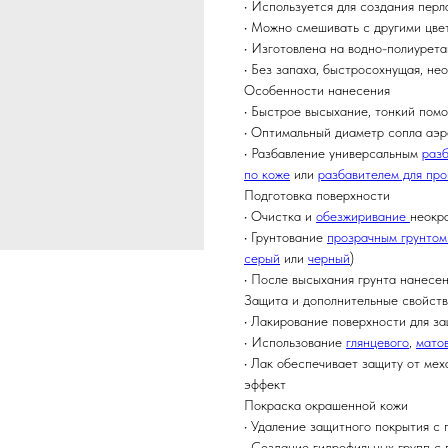
• Используется для создания пер
• Можно смешивать с другими цв
• Изготовлена на водно-полиурет
• Без запаха, быстросохнущая, не
Особенности нанесения
• Быстрое высыхание, тонкий помо
• Оптимальный диаметр сопла аэр
• Разбавление универсальным
раз
по коже
или
разбавителем для про
Подготовка поверхности
• Очистка и
обезжиривание
неокр
• Грунтование
прозрачным грунтом
серый
или
черный
)
• После высыхания грунта нанесе
Защита и дополнительные свойст
• Лакирование поверхности для з
• Использование
глянцевого
,
мато
• Лак обеспечивает защиту от мех
эффект
Покраска окрашенной кожи
• Удаление защитного покрытия с
• Создание гидрофильных групп с