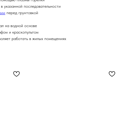
а в указанной последовательности
зии
перед грунтовкой
ал на водной основе
афом и краскопультом
воляет работать в жилых помещениях