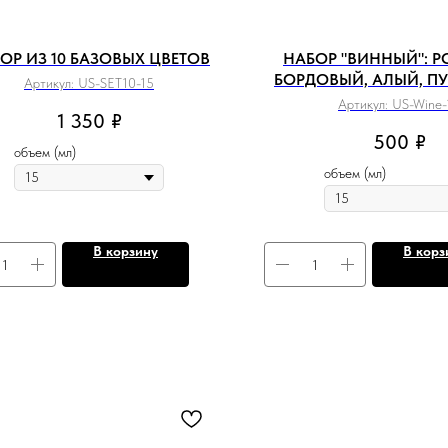
ОР ИЗ 10 БАЗОВЫХ ЦВЕТОВ
НАБОР "ВИННЫЙ": Р
БОРДОВЫЙ, АЛЫЙ, П
Артикул:
US-SET10-15
Артикул:
US-Wine-
1 350
₽
500
₽
объем (мл)
объем (мл)
В корзину
В корз