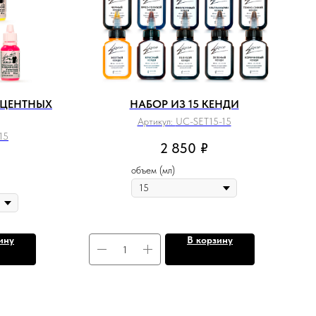
СЦЕНТНЫХ
НАБОР ИЗ 15 КЕНДИ
Артикул:
UC-SET15-15
15
2 850
₽
объем (мл)
ину
В корзину