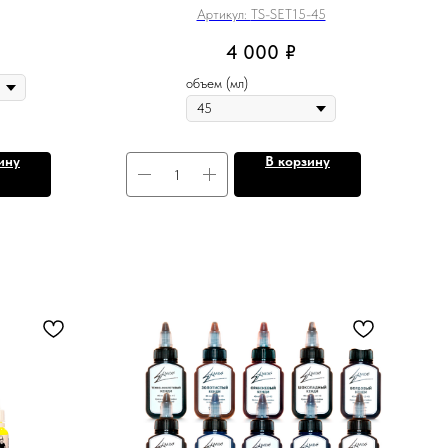
Артикул:
TS-SET15-45
4 000
₽
объем (мл)
ину
В корзину