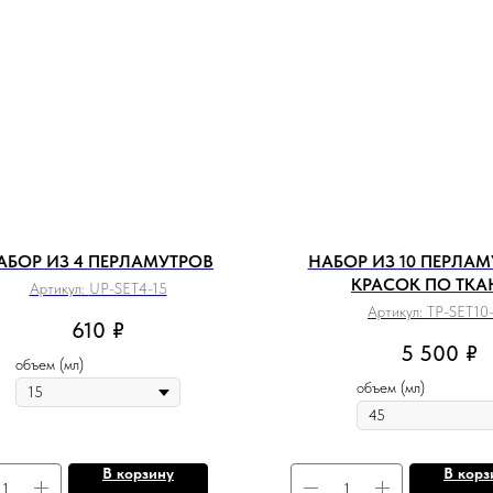
АБОР ИЗ 4 ПЕРЛАМУТРОВ
НАБОР ИЗ 10 ПЕРЛА
КРАСОК ПО ТК
Артикул:
UP-SET4-15
Артикул:
TP-SET10
610
₽
5 500
₽
объем (мл)
объем (мл)
В корзину
В корз