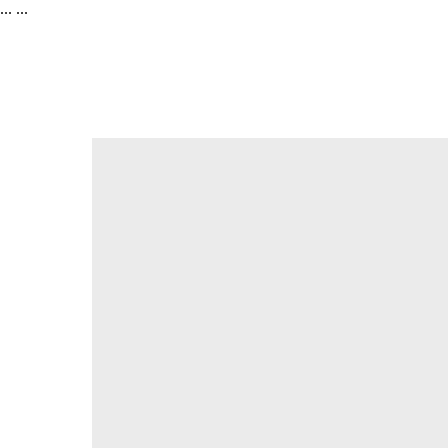
...
...