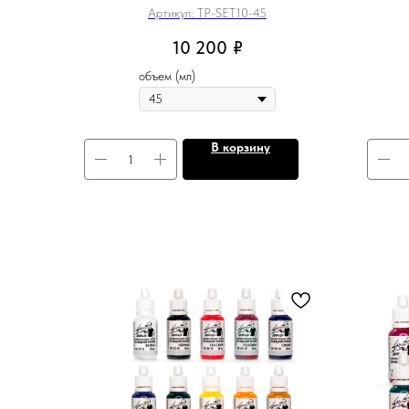
Артикул:
TP-SET10-45
10 200
₽
объем (мл)
В корзину