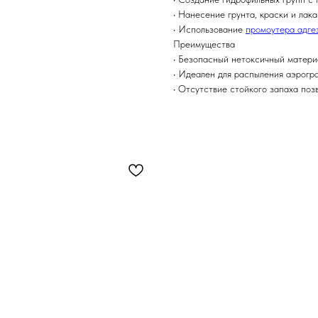
• Нанесение грунта, краски и лак
• Использование
промоутера адге
Преимущества
• Безопасный нетоксичный матери
• Идеален для распыления аэрогр
• Отсутствие стойкого запаха поз