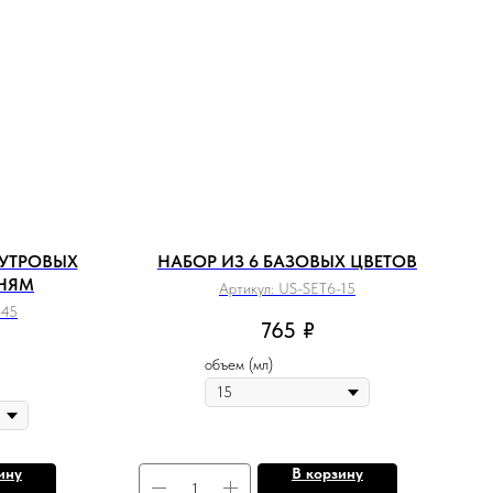
МУТРОВЫХ
НАБОР ИЗ 6 БАЗОВЫХ ЦВЕТОВ
АНЯМ
Артикул:
US-SET6-15
-45
765
₽
объем (мл)
ину
В корзину