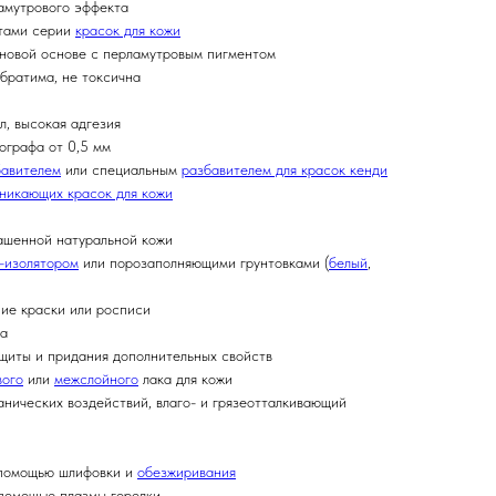
ламутрового эффекта
етами серии
красок для кожи
ановой основе с перламутровым пигментом
обратима, не токсична
л, высокая адгезия
ографа от 0,5 мм
бавителем
или специальным
разбавителем для красок кенди
никающих красок для кожи
ашенной натуральной кожи
-изолятором
или порозаполняющими грунтовками (
белый
,
ние краски или росписи
ва
ащиты и придания дополнительных свойств
вого
или
межслойного
лака для кожи
анических воздействий, влаго- и грязеотталкивающий
 помощью шлифовки и
обезжиривания
 помощью плазмы горелки