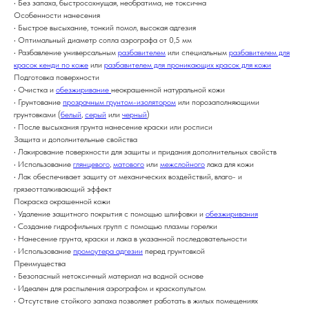
• Без запаха, быстросохнущая, необратима, не токсична
Особенности нанесения
• Быстрое высыхание, тонкий помол, высокая адгезия
• Оптимальный диаметр сопла аэрографа от 0,5 мм
• Разбавление универсальным
разбавителем
или специальным
разбавителем для
красок кенди по коже
или
разбавителем для проникающих красок для кожи
Подготовка поверхности
• Очистка и
обезжиривание
неокрашенной натуральной кожи
• Грунтование
прозрачным грунтом-изолятором
или порозаполняющими
грунтовками (
белый
,
серый
или
черный
)
• После высыхания грунта нанесение краски или росписи
Защита и дополнительные свойства
• Лакирование поверхности для защиты и придания дополнительных свойств
• Использование
глянцевого
,
матового
или
межслойного
лака для кожи
• Лак обеспечивает защиту от механических воздействий, влаго- и
грязеотталкивающий эффект
Покраска окрашенной кожи
• Удаление защитного покрытия с помощью шлифовки и
обезжиривания
• Создание гидрофильных групп с помощью плазмы горелки
• Нанесение грунта, краски и лака в указанной последовательности
• Использование
промоутера адгезии
перед грунтовкой
Преимущества
• Безопасный нетоксичный материал на водной основе
• Идеален для распыления аэрографом и краскопультом
• Отсутствие стойкого запаха позволяет работать в жилых помещениях