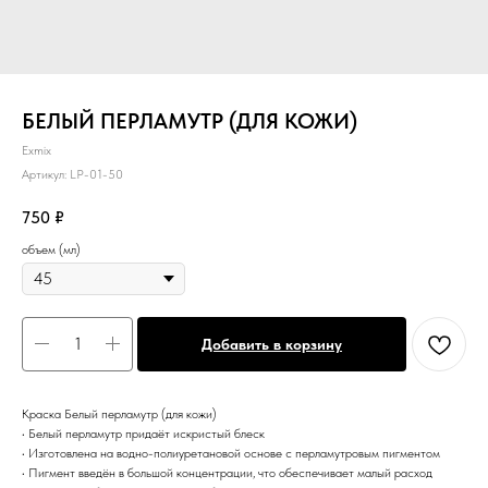
БЕЛЫЙ ПЕРЛАМУТР (ДЛЯ КОЖИ)
Exmix
Артикул:
LP-01-50
750
₽
объем (мл)
Добавить в корзину
Краска Белый перламутр (для кожи)
• Белый перламутр придаёт искристый блеск
• Изготовлена на водно-полиуретановой основе с перламутровым пигментом
• Пигмент введён в большой концентрации, что обеспечивает малый расход