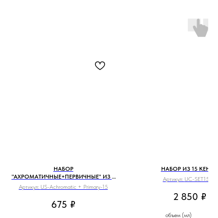
НАБОР
НАБОР ИЗ 15 КЕНД
"АХРОМАТИЧНЫЕ+ПЕРВИЧНЫЕ" ИЗ 5
Артикул:
UC-SET15-15
БАЗОВЫХ ЦВЕТОВ
Артикул:
US-Achromatic + Primary-15
2 850
₽
675
₽
объем (мл)