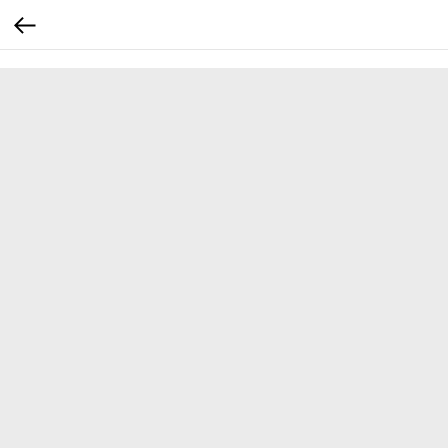
...
...