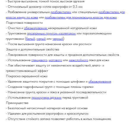
• Быстрое высыхание, тонкий помол, высокая адгезия
• Оптимальный диаметр сопла аэрографа от 0,5 мм
• Разбавление универсальным
разбавителем
или специальным
разбавителем для
красок кенди по коже
или
разбавителем для проникающих красок для кожи
Подготовка поверхности
• Очистка и
обезжиривание
неокрашенной натуральной кожи
• Грунтование
прозрачным грунтом-изолятором
или порозаполняющими
грунтовками (
белый
,
серый
или
черный
)
• После высыхания грунта нанесение краски или росписи
Защита и дополнительные свойства
• Лакирование поверхности для защиты и придания дополнительных свойств
• Использование
глянцевого
,
матового
или
межслойного
лака для кожи
• Лак обеспечивает защиту от механических воздействий, влаго- и
грязеотталкивающий эффект
Покраска окрашенной кожи
• Удаление защитного покрытия с помощью шлифовки и
обезжиривания
• Создание гидрофильных групп с помощью плазмы горелки
• Нанесение грунта, краски и лака в указанной последовательности
• Использование
промоутера адгезии
перед грунтовкой
Преимущества
• Безопасный нетоксичный материал на водной основе
• Идеален для распыления аэрографом и краскопультом
• Отсутствие стойкого запаха позволяет работать в жилых помещениях