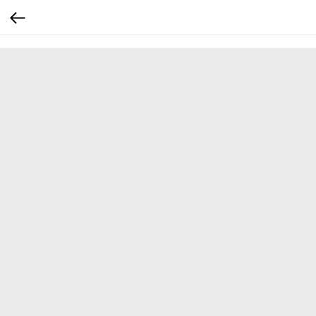
...
...