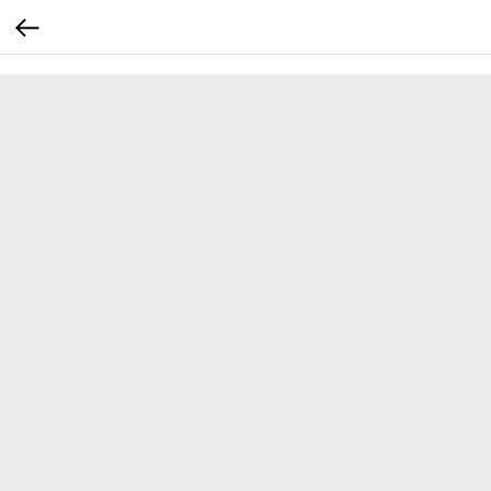
...
...