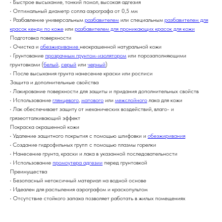
• Быстрое высыхание, тонкий помол, высокая адгезия
• Оптимальный диаметр сопла аэрографа от 0,5 мм
• Разбавление универсальным
разбавителем
или специальным
разбавителем для
красок кенди по коже
или
разбавителем для проникающих красок для кожи
Подготовка поверхности
• Очистка и
обезжиривание
неокрашенной натуральной кожи
• Грунтование
прозрачным грунтом-изолятором
или порозаполняющими
грунтовками (
белый
,
серый
или
черный
)
• После высыхания грунта нанесение краски или росписи
Защита и дополнительные свойства
• Лакирование поверхности для защиты и придания дополнительных свойств
• Использование
глянцевого
,
матового
или
межслойного
лака для кожи
• Лак обеспечивает защиту от механических воздействий, влаго- и
грязеотталкивающий эффект
Покраска окрашенной кожи
• Удаление защитного покрытия с помощью шлифовки и
обезжиривания
• Создание гидрофильных групп с помощью плазмы горелки
• Нанесение грунта, краски и лака в указанной последовательности
• Использование
промоутера адгезии
перед грунтовкой
Преимущества
• Безопасный нетоксичный материал на водной основе
• Идеален для распыления аэрографом и краскопультом
• Отсутствие стойкого запаха позволяет работать в жилых помещениях