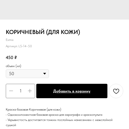
КОРИЧНЕВЫЙ (ДЛЯ КОЖИ)
Exmix
Артикул:
LS-14-50
450
₽
объем (мл)
Добавить в корзину
Краска базовая Коричневая (для кожи)
• Однокомпонентная базовая краска для аэрографа и краскопульта
• Укрывистость достигается тонким послойным нанесением с межслойной
сушкой