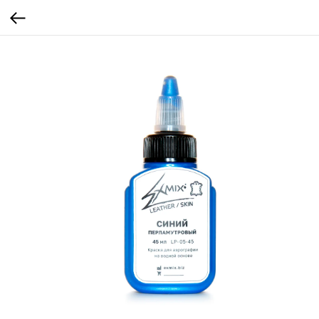
...
...