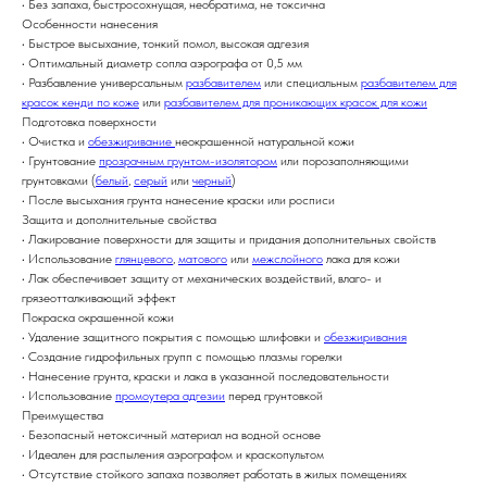
• Без запаха, быстросохнущая, необратима, не токсична
Особенности нанесения
• Быстрое высыхание, тонкий помол, высокая адгезия
• Оптимальный диаметр сопла аэрографа от 0,5 мм
• Разбавление универсальным
разбавителем
или специальным
разбавителем для
красок кенди по коже
или
разбавителем для проникающих красок для кожи
Подготовка поверхности
• Очистка и
обезжиривание
неокрашенной натуральной кожи
• Грунтование
прозрачным грунтом-изолятором
или порозаполняющими
грунтовками (
белый
,
серый
или
черный
)
• После высыхания грунта нанесение краски или росписи
Защита и дополнительные свойства
• Лакирование поверхности для защиты и придания дополнительных свойств
• Использование
глянцевого
,
матового
или
межслойного
лака для кожи
• Лак обеспечивает защиту от механических воздействий, влаго- и
грязеотталкивающий эффект
Покраска окрашенной кожи
• Удаление защитного покрытия с помощью шлифовки и
обезжиривания
• Создание гидрофильных групп с помощью плазмы горелки
• Нанесение грунта, краски и лака в указанной последовательности
• Использование
промоутера адгезии
перед грунтовкой
Преимущества
• Безопасный нетоксичный материал на водной основе
• Идеален для распыления аэрографом и краскопультом
• Отсутствие стойкого запаха позволяет работать в жилых помещениях