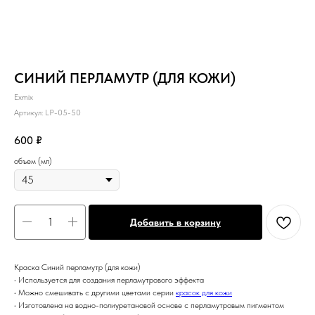
СИНИЙ ПЕРЛАМУТР (ДЛЯ КОЖИ)
Exmix
Артикул:
LP-05-50
600
₽
объем (мл)
Добавить в корзину
Краска Синий перламутр (для кожи)
• Используется для создания перламутрового эффекта
• Можно смешивать с другими цветами серии
красок для кожи
• Изготовлена на водно-полиуретановой основе с перламутровым пигментом