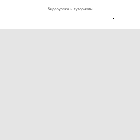
Line HP-CH видео обзор
Видеоуроки и туториалы