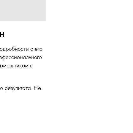
CH
одробности о его
рофессионального
 помощником в
о результата. Не