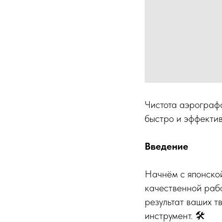
Чистота аэрографа
быстро и эффектив
Введение
Начнём с японской
качественной рабо
результат ваших т
инструмент. 🛠️