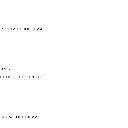
й части основания
тесь
т ваше творчество!
льном состоянии.