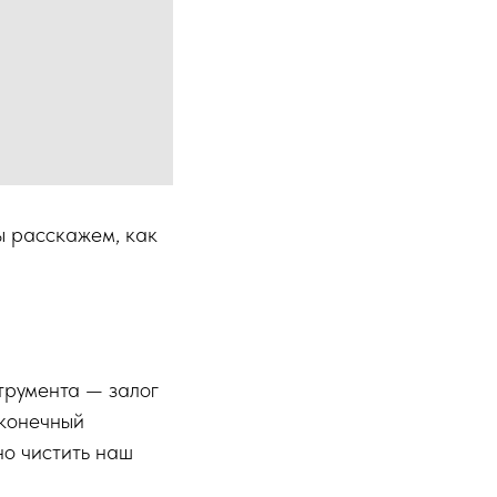
ы расскажем, как
струмента — залог
 конечный
но чистить наш