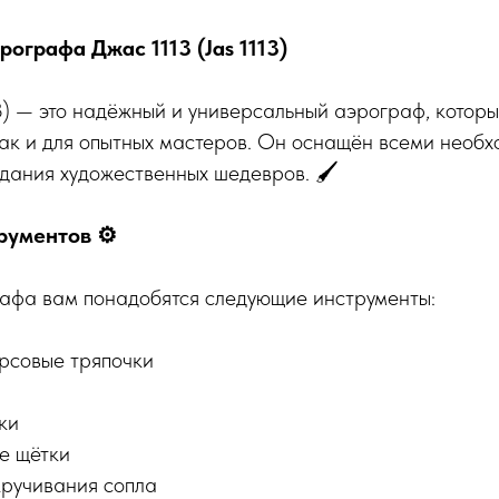
ографа Джас 1113 (Jas 1113)
13) — это надёжный и универсальный аэрограф, которы
так и для опытных мастеров. Он оснащён всеми необ
дания художественных шедевров. 🖌️
рументов ⚙️
рафа вам понадобятся следующие инструменты:
рсовые тряпочки
ки
е щётки
кручивания сопла