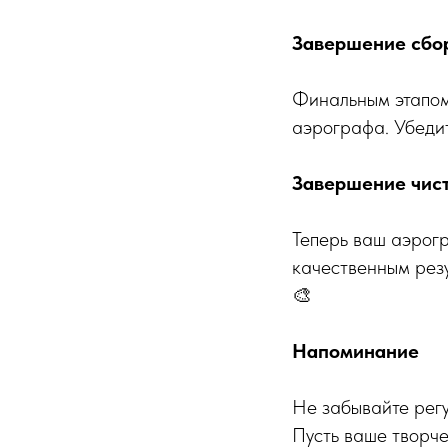
Завершение сбор
Финальным этапом 
аэрографа. Убедит
Завершение чист
Теперь ваш аэрогр
качественным резу
🎨
Напоминание
Не забывайте регу
Пусть ваше творче