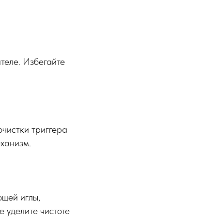
ителе. Избегайте
чистки триггера
еханизм.
ющей иглы,
е уделите чистоте