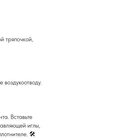
ой тряпочкой,
 воздухоотводу.
та. Вставьте
равляющей иглы,
лотнителе. 🛠️