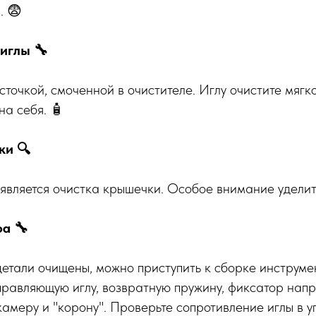
. 😨
иглы 🔧
сточкой, смоченной в очистителе. Иглу очистите мягк
на себя. 🧴
ки 🔍
вляется очистка крышечки. Особое внимание уделите
а 🔧
 детали очищены, можно приступить к сборке инструмен
аправляющую иглу, возвратную пружину, фиксатор нап
амеру и "корону". Проверьте сопротивление иглы в уп