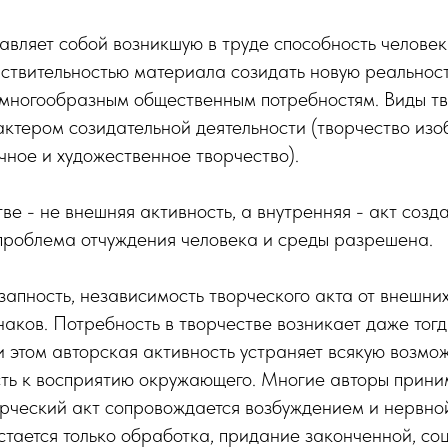
авляет собой возникшую в труде способность человек
ствительностью материала созидать новую реальност
многообразным общественным потребностям. Виды т
ктером созидательной деятельности (творчество изо
чное и художественное творчество).
тве - не внешняя активность, а внутренняя - акт созд
 проблема отчуждения человека и среды разрешена.
запность, независимость творческого акта от внешних
наков. Потребность в творчестве возникает даже тогд
 этом авторская активность устраняет всякую возмо
сть к восприятию окружающего. Многие авторы прини
орческий акт сопровождается возбуждением и нервно
тается только обработка, придание законченной, со