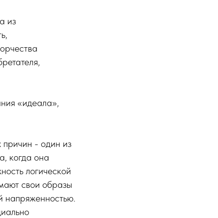
а из
ь,
ворчества
бретателя,
ания «идеала»,
 причин - один из
а, когда она
жность логической
мают свои образы
й напряженностью.
циально