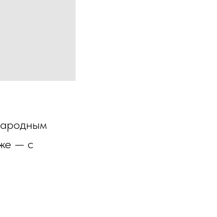
 народным
же — с