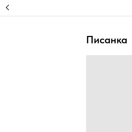
...
...
Писанка