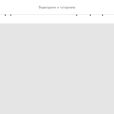
орудования для аэрографии
Видеоуроки и туториалы