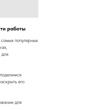
сти работы
 самых популярных
ках,
 для
 поделимся
раскрыть его
овании для