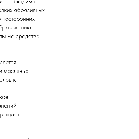
ки необходимо
елких абразивных
о посторонних
образованию
льные средства
.
ляется
и масляных
алов к
кое
знений.
вращает