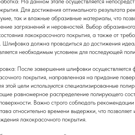
работка: На данном этапе осуществляется непосредс
крытия. Для достижения оптимального результата ре
сухие, так и влажные абразивные материалы, что позв
ение загрязнений и неровностей. Выбор абразивног
 состояния лакокрасочного покрытия, а также от треб
я. Шлифовка должна проводиться до достижения идеа
является необходимым условием для последующей пол
ровка: После завершения шлифовки осуществляется
асочного покрытия, направленная на придание повер
я этой цели используются специализированные полир
ающие равномерное распределение полирующего сост
 поверхности. Важно строго соблюдать рекомендации
тава относительно времени выдержки, что позволяет 
еждения лакокрасочного покрытия.