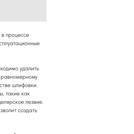
 в процессе
ксплуатационные
бходимо удалить
ь равномерному
стве шлифовки.
ы, такие как
целярское лезвие.
зволит создать