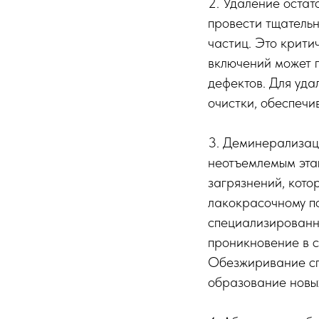
2. Удаление оста
провести тщательн
частиц. Это крити
включений может 
дефектов. Для уда
очистки, обеспеч
3. Деминерализац
неотъемлемым эта
загрязнений, кото
лакокрасочному по
специализированн
проникновение в с
Обезжиривание сп
образование новы