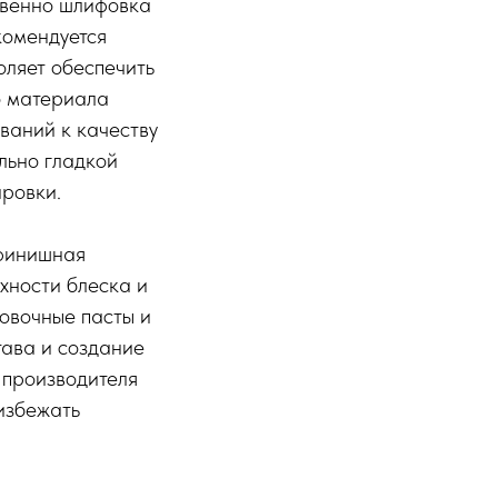
твенно шлифовка
комендуется
оляет обеспечить
о материала
ований к качеству
льно гладкой
ировки.
 финишная
хности блеска и
овочные пасты и
ава и создание
 производителя
избежать