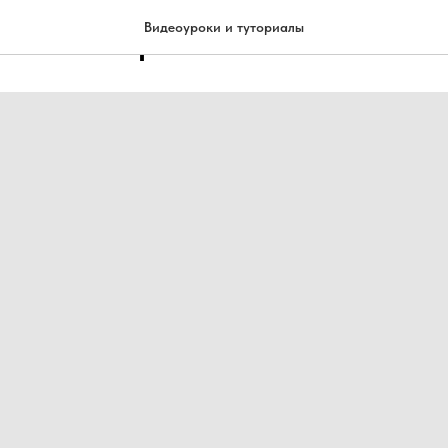
 и Полировка лака
Видеоуроки и туториалы