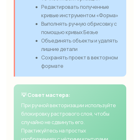
Редактировать полученные
кривые инструментом «Форма»
Выполнять ручную обрисовку с
помощью кривых Безье
Объединять объекты и удалять
лишние детали
Сохранять проект в векторном
формате
💡 Совет мастера:
При ручной векторизации используйте
блокировку растрового слоя, чтобы
случайно не сдвинуть его.
Практикуйтесь на простых
изображениях с чёткими контурами.