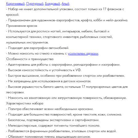
Коричневый
,
Пурпурный
,
Бордовый
,
Алый
.
• Набор не имеет дополнительной упаковки, состоит только из 17 флаконов с
краской.
• Предназначен для художников-аэрографистов, крафта, хобби и нейл-дизайна.
Применение красок
• Используются для росписи ногтей, интерьеров, мебели, бытовой и
компьютерной техники, спортивного инвентаря, рыболовных снастей,
музыкальных инструментов.
• Подходят для аэрографии автомобилей.
• Можно наносить на стекло и камень с
усилителем адгезии
.
Особенности и преимущества
• Адаптированы для работы с аэрографами, рапидографами и изографами.
• Высокая износостойкость и устойчивость к УФ.
• Быстрое высыхание, особенно при разбавлении спиртом или разбавителем.
• Не запрещены для использования в детских комнатах.
• Высокая укрывистость белого цвета, остальные 17 полупрозрачных цветов для
лессировки.
• Наносить на заматованную или загрунтованную поверхность, обезжиренную.
Характеристики набора
• Палитра обеспечивает всеми необходимыми красками.
• Подходят для большинства поверхностей, кроме текстиля, кожи, силикона.
• Безопасны, подтверждены экспертизами и сертификатами.
• Мелкодисперсные, содержат пигменты тончайшего помола.
• Разбавляются фирменным разбавителем, этиловым спиртом или водой.
• Образуют полимерную пленку, защищающую рисунок.