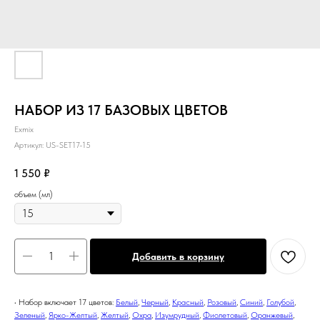
НАБОР ИЗ 17 БАЗОВЫХ ЦВЕТОВ
Exmix
Артикул:
US-SET17-15
1 550
₽
объем (мл)
Добавить в корзину
• Набор включает 17 цветов:
Белый
,
Черный
,
Красный
,
Розовый
,
Синий
,
Голубой
,
Зеленый
,
Ярко-Желтый
,
Желтый
,
Охра
,
Изумрудный
,
Фиолетовый
,
Оранжевый
,