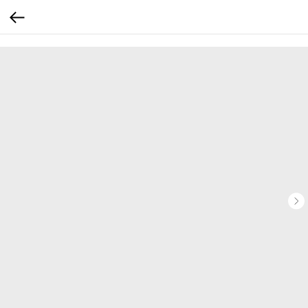
...
...