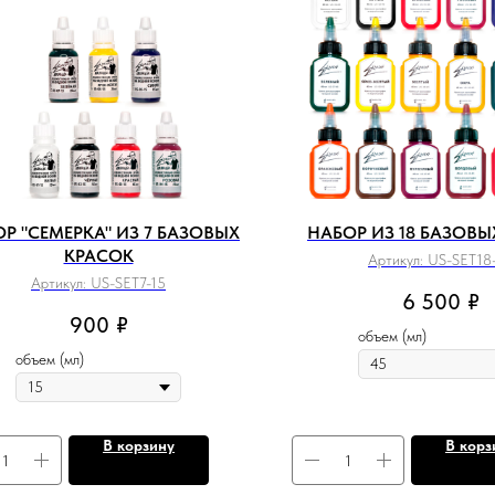
Р "СЕМЕРКА" ИЗ 7 БАЗОВЫХ
НАБОР ИЗ 18 БАЗОВЫ
КРАСОК
Артикул:
US-SET18
Артикул:
US-SET7-15
6 500
₽
900
₽
объем (мл)
объем (мл)
В корзину
В корз