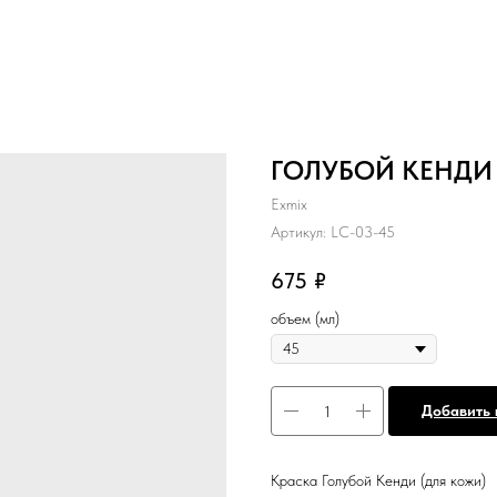
ГОЛУБОЙ КЕНДИ 
Exmix
Артикул:
LC-03-45
675
₽
объем (мл)
Добавить 
Краска Голубой Кенди (для кожи)