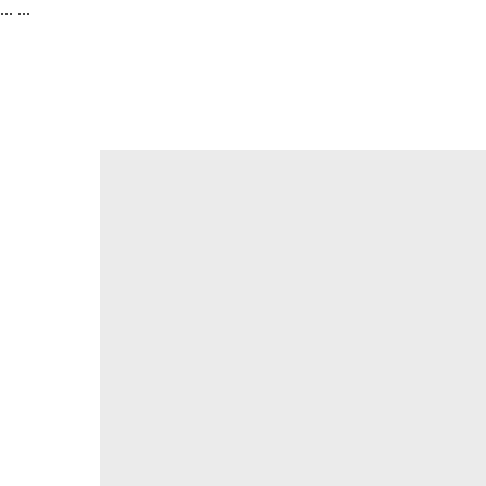
...
...