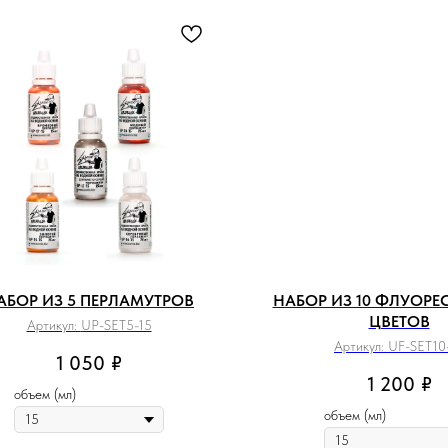
АБОР ИЗ 5 ПЕРЛАМУТРОВ
НАБОР ИЗ 10 ФЛУОРЕ
ЦВЕТОВ
Артикул:
UP-SET5-15
Артикул:
UF-SET10
1 050
₽
1 200
₽
объем (мл)
объем (мл)