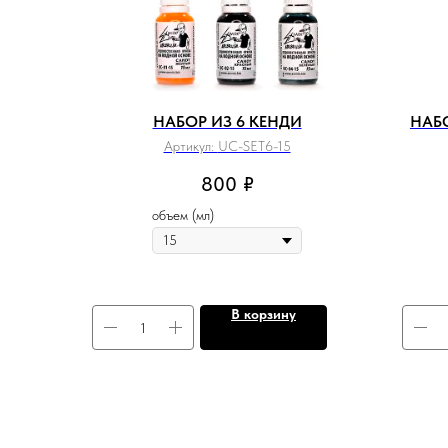
НАБОР ИЗ 6 КЕНДИ
НАБО
Артикул:
UC-SET6-15
800
₽
объем (мл)
В корзину