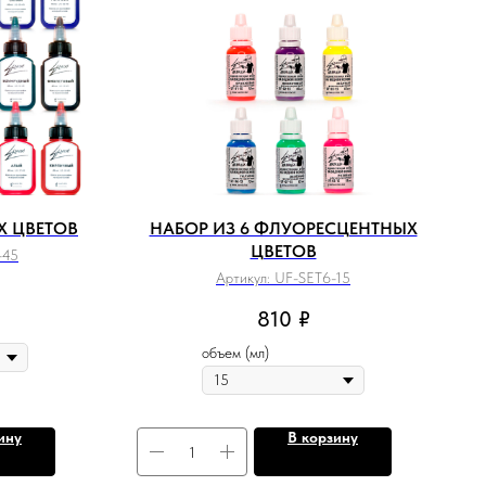
Х ЦВЕТОВ
НАБОР ИЗ 6 ФЛУОРЕСЦЕНТНЫХ
ЦВЕТОВ
-45
Артикул:
UF-SET6-15
810
₽
объем (мл)
ину
В корзину