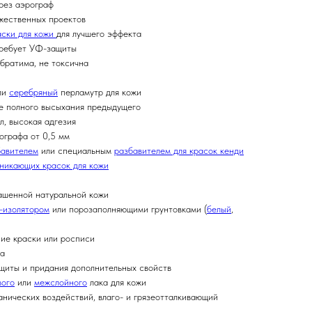
ерез аэрограф
ожественных проектов
аски для кожи
для лучшего эффекта
 требует УФ-защиты
обратима, не токсична
ли
серебряный
перламутр для кожи
ле полного высыхания предыдущего
л, высокая адгезия
ографа от 0,5 мм
бавителем
или специальным
разбавителем для красок кенди
никающих красок для кожи
ашенной натуральной кожи
-изолятором
или порозаполняющими грунтовками (
белый
,
ние краски или росписи
ва
ащиты и придания дополнительных свойств
вого
или
межслойного
лака для кожи
анических воздействий, влаго- и грязеотталкивающий