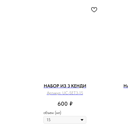
НАБОР ИЗ 3 КЕНДИ
Н
Артикул:
UC-SET3-15
600
₽
объем (мл)