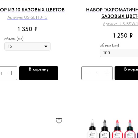
ОР ИЗ 10 БАЗОВЫХ ЦВЕТОВ
НАБОР "АХРОМАТИЧН
БАЗОВЫХ ЦВЕ
Артикул:
US-SET10-15
Артикул:
US-B&W-
1 350
₽
1 250
₽
объем (мл)
объем (мл)
В корзину
В корз