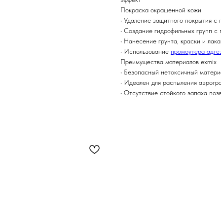
Покраска окрашенной кожи
• Удаление защитного покрытия с
• Создание гидрофильных групп с
• Нанесение грунта, краски и лак
• Использование
промоутера адге
Преимущества материалов exmix
• Безопасный нетоксичный матери
• Идеален для распыления аэрогр
• Отсутствие стойкого запаха поз