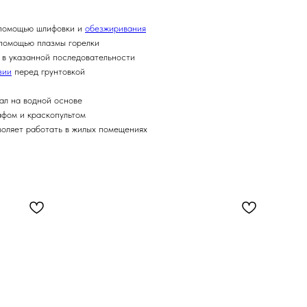
 помощью шлифовки и
обезжиривания
 помощью плазмы горелки
а в указанной последовательности
зии
перед грунтовкой
ал на водной основе
афом и краскопультом
воляет работать в жилых помещениях