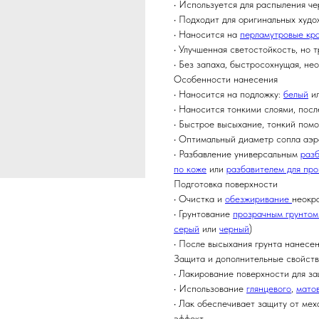
• Используется для распыления ч
• Подходит для оригинальных худ
• Наносится на
перламутровые кр
• Улучшенная светостойкость, но
• Без запаха, быстросохнущая, не
Особенности нанесения
• Наносится на подложку:
белый
и
• Наносится тонкими слоями, пос
• Быстрое высыхание, тонкий помо
• Оптимальный диаметр сопла аэр
• Разбавление универсальным
раз
по коже
или
разбавителем для про
Подготовка поверхности
• Очистка и
обезжиривание
неокр
• Грунтование
прозрачным грунтом
серый
или
черный
)
• После высыхания грунта нанесе
Защита и дополнительные свойст
• Лакирование поверхности для з
• Использование
глянцевого
,
мато
• Лак обеспечивает защиту от мех
эффект