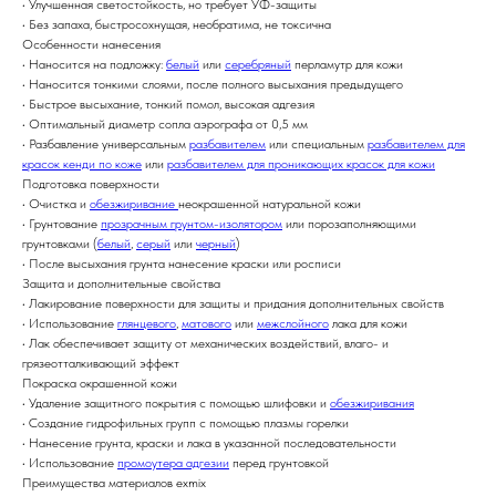
• Улучшенная светостойкость, но требует УФ-защиты
• Без запаха, быстросохнущая, необратима, не токсична
Особенности нанесения
• Наносится на подложку:
белый
или
серебряный
перламутр для кожи
• Наносится тонкими слоями, после полного высыхания предыдущего
• Быстрое высыхание, тонкий помол, высокая адгезия
• Оптимальный диаметр сопла аэрографа от 0,5 мм
• Разбавление универсальным
разбавителем
или специальным
разбавителем для
красок кенди по коже
или
разбавителем для проникающих красок для кожи
Подготовка поверхности
• Очистка и
обезжиривание
неокрашенной натуральной кожи
• Грунтование
прозрачным грунтом-изолятором
или порозаполняющими
грунтовками (
белый
,
серый
или
черный
)
• После высыхания грунта нанесение краски или росписи
Защита и дополнительные свойства
• Лакирование поверхности для защиты и придания дополнительных свойств
• Использование
глянцевого
,
матового
или
межслойного
лака для кожи
• Лак обеспечивает защиту от механических воздействий, влаго- и
грязеотталкивающий эффект
Покраска окрашенной кожи
• Удаление защитного покрытия с помощью шлифовки и
обезжиривания
• Создание гидрофильных групп с помощью плазмы горелки
• Нанесение грунта, краски и лака в указанной последовательности
• Использование
промоутера адгезии
перед грунтовкой
Преимущества материалов exmix