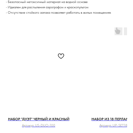
• Безопасный нетоксичный материал на водной основе
• Идеален для распыления аэрографом и краскопультом
• Отсутствие стойкого запаха позволяет работать в жилых помещениях
НАБОР "ДУЭТ" ЧЕРНЫЙ И КРАСНЫЙ
НАБОР ИЗ 18 ПЕРЛАМУ
Артикул:
US-DUO-100
Артикул:
UP-SET18-15