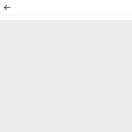
...
...