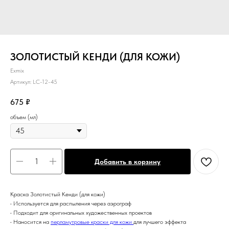
ЗОЛОТИСТЫЙ КЕНДИ (ДЛЯ КОЖИ)
Exmix
Артикул:
LC-12-45
675
₽
объем (мл)
Добавить в корзину
Краска Золотистый Кенди (для кожи)
• Используется для распыления через аэрограф
• Подходит для оригинальных художественных проектов
• Наносится на
перламутровые краски для кожи
для лучшего эффекта