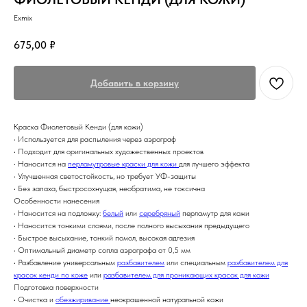
Exmix
675,00
₽
Добавить в корзину
Краска Фиолетовый Кенди (для кожи)
• Используется для распыления через аэрограф
• Подходит для оригинальных художественных проектов
• Наносится на
перламутровые краски для кожи
для лучшего эффекта
• Улучшенная светостойкость, но требует УФ-защиты
• Без запаха, быстросохнущая, необратима, не токсична
Особенности нанесения
• Наносится на подложку:
белый
или
серебряный
перламутр для кожи
• Наносится тонкими слоями, после полного высыхания предыдущего
• Быстрое высыхание, тонкий помол, высокая адгезия
• Оптимальный диаметр сопла аэрографа от 0,5 мм
• Разбавление универсальным
разбавителем
или специальным
разбавителем для
красок кенди по коже
или
разбавителем для проникающих красок для кожи
Подготовка поверхности
• Очистка и
обезжиривание
неокрашенной натуральной кожи