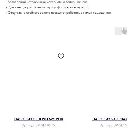
• Безопасный нетоксичный материал на водной основе
• Идеален для распыления аэрографом и краскопультом
• Отсутствие стойкого запаха позволяет работать в жилых помещениях
НАБОР ИЗ 10 ПЕРЛАМУТРОВ
НАБОР ИЗ 5 ПЕРЛАМУТ
Артикул:
UP-SET10-15
Артикул:
UP-SET5-15