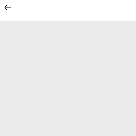
...
...