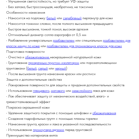
• Улучшенная светостойкость, но требует УФ-защиты
• Без запаха, быстросохнущая, необратима, не токсична
Особенности нанесения
• Наносится на подложку:
белый
или
серебряный
перламутр для кожи
• Наносится тонкими слоями, после полного высыхания предыдущего
• Быстрое высыхание, тонкий помол, высокая адгезия
• Оптимальный диаметр сопла аэрографа от 0,5 мм
• Разбавление универсальным
разбавителем
или специальным
разбавителем для
красок кенди по коже
или
разбавителем для проникающих красок для кожи
Подготовка поверхности
• Очистка и
обезжиривание
неокрашенной натуральной кожи
• Грунтование
прозрачным грунтом-изолятором
или порозаполняющими
грунтовками (
белый
,
серый
или
черный
)
• После высыхания грунта нанесение краски или росписи
Защита и дополнительные свойства
• Лакирование поверхности для защиты и придания дополнительных свойств
• Использование
глянцевого
,
матового
или
межслойного
лака для кожи
• Лак обеспечивает защиту от механических воздействий, влаго- и
грязеотталкивающий эффект
Покраска окрашенной кожи
• Удаление защитного покрытия с помощью шлифовки и
обезжиривания
• Создание гидрофильных групп с помощью плазмы горелки
• Нанесение грунта, краски и лака в указанной последовательности
• Использование
промоутера адгезии
перед грунтовкой
Преимущества материалов exmix