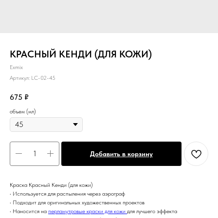
КРАСНЫЙ КЕНДИ (ДЛЯ КОЖИ)
Exmix
Артикул:
LC-02-45
675
₽
объем (мл)
Добавить в корзину
Краска Красный Кенди (для кожи)
• Используется для распыления через аэрограф
• Подходит для оригинальных художественных проектов
• Наносится на
перламутровые краски для кожи
для лучшего эффекта