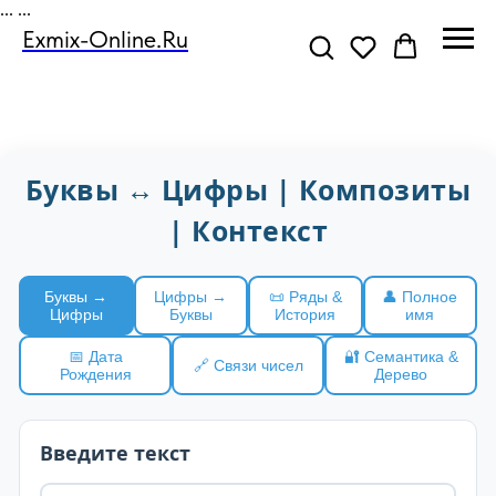
...
...
Exmix-Online.ru
Буквы ↔ Цифры | Композиты
| Контекст
Буквы →
Цифры →
📜 Ряды &
👤 Полное
Цифры
Буквы
История
имя
📅 Дата
🔐 Семантика &
🔗 Связи чисел
Рождения
Дерево
Введите текст