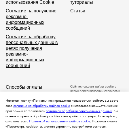
использования Cookie
туториалы
Согласие на получение
Статьи
рекламно-
информационных
сообщений
Согласие на обработку
персональных данных в
целях получения
рекламно-
информационных
сообщений
Сайт использует файлы cookie с
Способы оплаты
целью персонализации сервисов и
повышения удобства пользования
Доставка
веб-сайтом. Если вы не хотите
Нажимая кнопку «Принять» или продолжая пользоваться сайтом, вы даете
использовать файлы cookie,
Условия продажи
свое
согласие на обработку файлов cookie
с использованием метрических
измените настройки браузера.
программ и соглашаетесь
политикой обработки персональных данных
. Вы
Пожалуйста, ознакомьтесь c
Политика возврата
можете запретить обработку cookies в настройках браузера. Пожалуйста,
Политикой использования файлов
cookie
.
Новости и акции
ознакомьтесь с
Политикой использования файлов cookie
. Нажимая кнопку
Порядок обработки Ваших
«Параметры cookies» вы можете управлять настройками согласия.