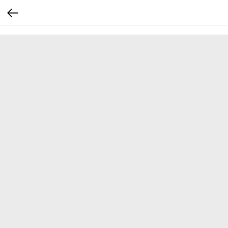
...
...