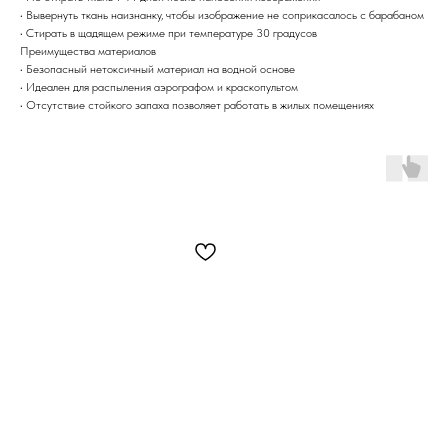
• Вывернуть ткань наизнанку, чтобы изображение не соприкасалось с барабаном
• Стирать в щадящем режиме при температуре 30 градусов
Преимущества материалов
• Безопасный нетоксичный материал на водной основе
• Идеален для распыления аэрографом и краскопультом
• Отсутствие стойкого запаха позволяет работать в жилых помещениях