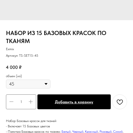
НАБОР ИЗ 15 БАЗОВЫХ КРАСОК ПО
ТКАНЯМ
Exmix
Артикул:
TS-SET15-45
4 000
₽
объем (мл)
Добавить в корзину
Набор Базовых красок для тканей
• Включает 15 Базовых цветов
• Палитра Базовых красок по тканям:
Белый
,
Черный
,
Красный
,
Розовый
,
Синий
,