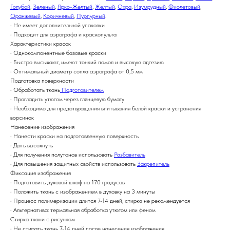
Голубой
,
Зеленый
,
Ярко-Желтый
,
Желтый
,
Охра
,
Изумрудный
,
Фиолетовый
,
Оранжевый
,
Коричневый
,
Пурпурный
.
• Не имеет дополнительной упаковки
• Подходит для аэрографа и краскопульта
Характеристики красок
• Однокомпонентные базовые краски
• Быстро высыхают, имеют тонкий помол и высокую адгезию
• Оптимальный диаметр сопла аэрографа от 0,5 мм
Подготовка поверхности
• Обработать ткань
Подготовителем
• Прогладить утюгом через глянцевую бумагу
• Необходимо для предотвращения впитывания белой краски и устранения
ворсинок
Нанесение изображения
• Нанести краски на подготовленную поверхность
• Дать высохнуть
• Для получения полутонов использовать
Разбавитель
• Для повышения защитных свойств использовать
Закрепитель
Фиксация изображения
• Подготовить духовой шкаф на 170 градусов
• Положить ткань с изображением в духовку на 3 минуты
• Процесс полимеризации длится 7-14 дней, стирка не рекомендуется
• Альтернатива: термальная обработка утюгом или феном
Стирка ткани с рисунком
• Не стирать ткань 7-14 дней после нанесения изображения